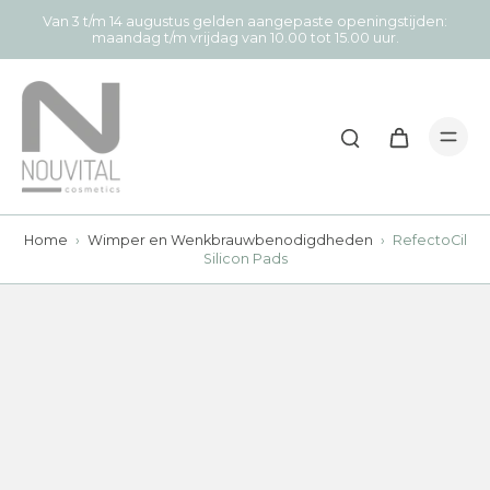
Van 3 t/m 14 augustus gelden aangepaste openingstijden:
maandag t/m vrijdag van 10.00 tot 15.00 uur.
Home
›
Wimper en Wenkbrauwbenodigdheden
›
RefectoCil
Silicon Pads