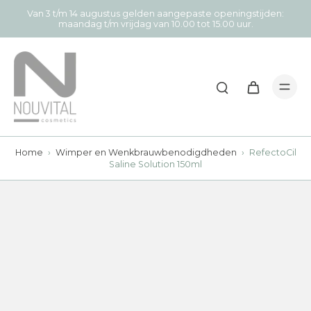
Van 3 t/m 14 augustus gelden aangepaste openingstijden:
maandag t/m vrijdag van 10.00 tot 15.00 uur.
Home
›
Wimper en Wenkbrauwbenodigdheden
›
RefectoCil
Saline Solution 150ml