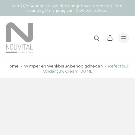
Van 3 t/m 14 augustus gelden aangepaste openingstijden:
maandag t/m vrijdag van 10.00 tot 15.00 uur.
Home
›
Wimper en Wenkbrauwbenodigdheden
›
RefectoCil
Oxidant 3% Cream 100 ML